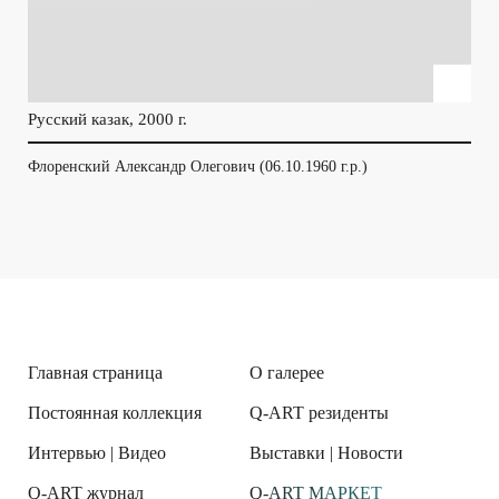
Русский казак, 2000 г.
Пор
Флоренский Александр Олегович (06.10.1960 г.р.)
Фло
Главная страница
О галерее
Постоянная коллекция
Q-ART резиденты
Интервью | Видео
Выставки | Новости
Q-ART журнал
Q-ART МАРКЕТ